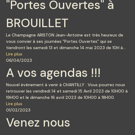
"Portes Ouvertes" à
BROUILLET
Le Champagne ARISTON Jean-Antoine est très heureux de
vous convier à ses journées "Portes Ouvertes" qui se
tiendront les samedi 13 et dimanche 14 mai 2023 de 10H à
18H. Nous aurons le plaisir de vous recevoir dans les locaux du
Lire plus
Pressoir situé à BROUILLET au 15 Grande Rue, 51170. A cette
06/04/2023
occasion, vous pourrez […]
A vos agendas !!!
Nouvel évènement à venir à CHANTILLY : Vous pourrez nous
retrouver les vendredi 14 et samedi 15 Avril 2023 de 10H00 à
19H00 et le dimanche 16 avril 2023 de 10H00 à 18H00.
Lire plus
01/02/2023
Venez nous