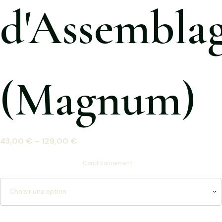
d'Assembla
(Magnum)
43,00
€
–
129,00
€
Conditionnement