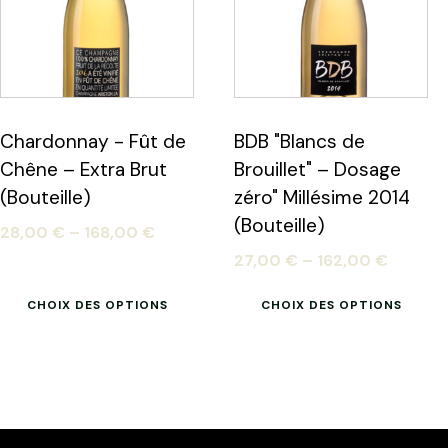
Chardonnay - Fût de
BDB "Blancs de
Chêne – Extra Brut
Brouillet" – Dosage
(Bouteille)
zéro" Millésime 2014
(Bouteille)
28,00
€
–
168,00
€
27,00
€
–
162,00
€
CHOIX DES OPTIONS
CHOIX DES OPTIONS