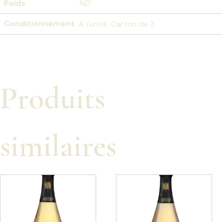
Poids
ND
Conditionnement
A l'unité, Carton de 3
Produits
similaires